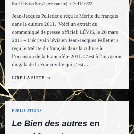
Par
Christian Sauvé (webmestre)
2011/03/22
Jean-Jacques Pelletier a reçu le Mérite du français
dans la culture 2011. Voici un extrait du
communiqué de presse officiel: LÉVIS, le 20 mars
2011 – L’écrivain lévisien Jean-Jacques Pelletier a
reçu le Mérite du français dans la culture à
l’occasion de la Francofête 2011. C’est à l’occasion
du gala de la Francoville qui s’est…
RÉCIPIENDAIRE
LIRE LA SUITE
DU
MÉRITE
DU
FRANÇAIS
DANS
PUBLICATIONS
LA
CULTURE
Le Bien des autres
en
2011