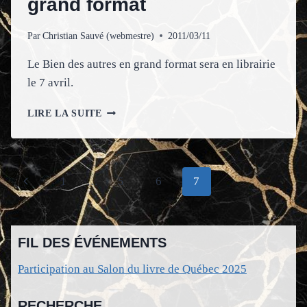
grand format
Par
Christian Sauvé (webmestre)
2011/03/11
Le Bien des autres en grand format sera en librairie
le 7 avril.
LE
LIRE LA SUITE
BIEN
DES
AUTRES
EN
Navigation
Page
1
…
5
6
7
GRAND
FORMAT
de
précédente
page
FIL DES ÉVÉNEMENTS
Participation au Salon du livre de Québec 2025
RECHERCHE