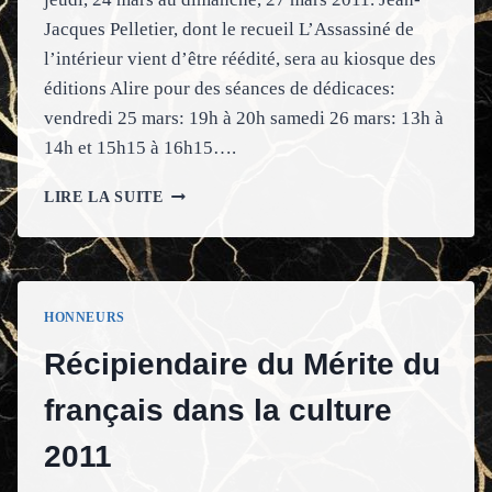
Jacques Pelletier, dont le recueil L’Assassiné de
l’intérieur vient d’être réédité, sera au kiosque des
éditions Alire pour des séances de dédicaces:
vendredi 25 mars: 19h à 20h samedi 26 mars: 13h à
14h et 15h15 à 16h15….
SALON
LIRE LA SUITE
DU
LIVRE
DE
TROIS
RIVIÈRES
HONNEURS
–
25-
Récipiendaire du Mérite du
26
MARS
français dans la culture
2011