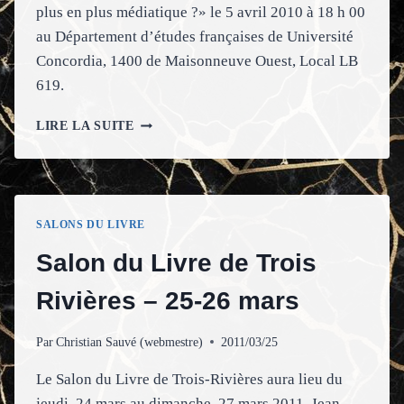
plus en plus médiatique ?» le 5 avril 2010 à 18 h 00
au Département d’études françaises de Université
Concordia, 1400 de Maisonneuve Ouest, Local LB
619.
TABLE
LIRE LA SUITE
RONDE
À
L’UNIVERSITÉ
CONCORDIA
–
SALONS DU LIVRE
5
AVRIL
Salon du Livre de Trois
Rivières – 25-26 mars
Par
Christian Sauvé (webmestre)
2011/03/25
Le Salon du Livre de Trois-Rivières aura lieu du
jeudi, 24 mars au dimanche, 27 mars 2011. Jean-