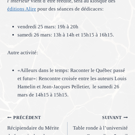
l’intérieur
vient d’être réédité, sera au kiosque des
éditions Alire
pour des séances de dédicaces:
vendredi 25 mars: 19h à 20h
samedi 26 mars: 13h à 14h et 15h15 à 16h15.
Autre activité:
«Ailleurs dans le temps: Raconter le Québec passé
et futur»: Rencontre croisée entre les auteurs Louis
Hamelin et Jean-Jacques Pelletier, le samedi 26
mars de 14h15 à 15h15.
Navigation
PRÉCÉDENT
SUIVANT
Récipiendaire du Mérite
Table ronde à l’université
de