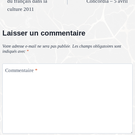
du français dans la
Concordia – 5 avril
l’article
culture 2011
Laisser un commentaire
Votre adresse e-mail ne sera pas publiée.
Les champs obligatoires sont
indiqués avec
*
Commentaire
*