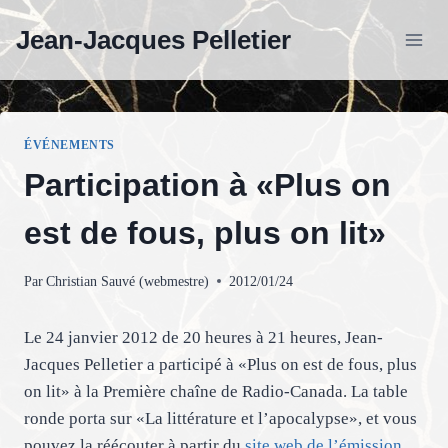
Aller
Jean-Jacques Pelletier
au
contenu
ÉVÉNEMENTS
Participation à «Plus on
est de fous, plus on lit»
Par
Christian Sauvé (webmestre)
2012/01/24
Le 24 janvier 2012 de 20 heures à 21 heures, Jean-
Jacques Pelletier a participé à «Plus on est de fous, plus
on lit» à la Première chaîne de Radio-Canada. La table
ronde porta sur «La littérature et l’apocalypse», et vous
pouvez la réécouter à partir du
site web de l’émission
.